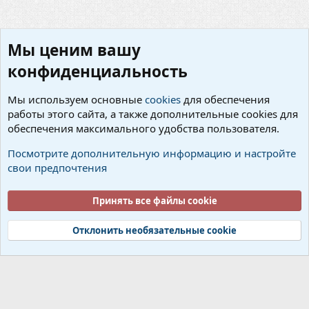
Мы ценим вашу
конфиденциальность
Мы используем основные
cookies
для обеспечения
работы этого сайта, а также дополнительные cookies для
Предложения по улучшению серверов
обеспечения максимального удобства пользователя.
Cookies
Русский (RU)
Посмотрите дополнительную информацию и настройте
свои предпочтения
Условия и правила
Политика конфиденциальности
Помощь
Об организации
R
S
Принять все файлы cookie
S
®
Community platform by XenForo
© 2010-2026 XenForo Ltd.
Add-ons by TeslaCloud ☁️
Локализация от
XenForo.Info
Отклонить необязательные cookie
Ширина
Запросов
15
Время
0.0859s
Память
15.19MB