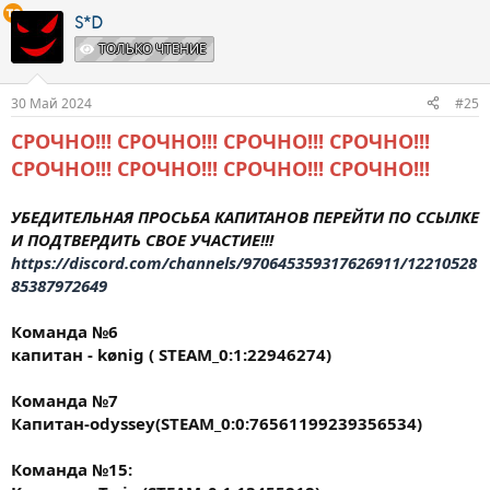
а
к
S*D
ц
ТОЛЬКО ЧТЕНИЕ
и
и
:
30 Май 2024
#25
СРОЧНО!!! СРОЧНО!!! СРОЧНО!!! СРОЧНО!!!
СРОЧНО!!! СРОЧНО!!! СРОЧНО!!! СРОЧНО!!!
УБЕДИТЕЛЬНАЯ ПРОСЬБА КАПИТАНОВ ПЕРЕЙТИ ПО ССЫЛКЕ
И ПОДТВЕРДИТЬ СВОЕ УЧАСТИЕ!!!
https://discord.com/channels/970645359317626911/12210528
85387972649
Команда №6
капитан - kønig ( STEAM_0:1:22946274)
Команда №7
Капитан-odyssey(STEAM_0:0:76561199239356534)
Команда №15: