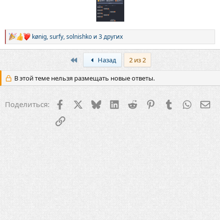
kønig
,
surfy
,
solnishko
и 3 других
Р
е
а
First
Назад
2 из 2
к
ц
В этой теме нельзя размещать новые ответы.
и
и
:
Facebook
X
Bluesky
LinkedIn
Reddit
Pinterest
Tumblr
WhatsA
Эл
Поделиться:
Ссылка