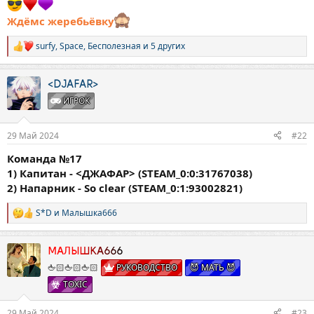
Ждёмс жеребьёвку
surfy
,
Space
,
Бесполезная
и 5 других
Р
е
а
к
<DJAFAR>
ц
ИГРОК
и
и
:
29 Май 2024
#22
Команда №17
1) Капитан - <ДЖАФАР> (STEAM_0:0:31767038)
2) Напарник - So clear (STEAM_0:1:93002821)
S*D
и
Малышка666
Р
е
а
к
МАЛЫШКА666
ц
🖕🏻🖕🏻🖕🏻
РУКОВОДСТВО
😈 МАТЬ 😈
и
TOXIC
и
:
29 Май 2024
#23