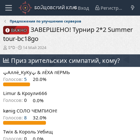
Вход
Регистрация
Предложения по улучшению серверов
ЗАВЕРШЕНО! Турнир 2*2 Summer
ВАЖНО
tour-bc18go
А
Д
14 Май 2024
S*D
в
а
т
т
Приз зрительских симпатий, кому?
о
а
р
н
ټАллё_КуКуټ & лЁХА пЕРМЬ
т
а
Голосов:
5
20.0%
е
ч
м
а
ы
л
Limur & Кроули666
а
Голосов:
0
0.0%
kønig СОЛО ЧЕМПИОН!
Голосов:
8
32.0%
Twix & Король Уебищ
Голосов:
0
0.0%