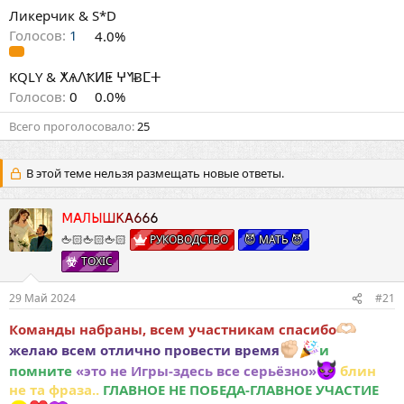
Ликерчик & S*D
Голосов:
1
4.0%
KQLY & ⵅѦⴷҞⵍⵟ ⵖᖿɃⵎⵜ
Голосов:
0
0.0%
Всего проголосовало
25
В этой теме нельзя размещать новые ответы.
МАЛЫШКА666
🖕🏻🖕🏻🖕🏻
РУКОВОДСТВО
😈 МАТЬ 😈
TOXIC
29 Май 2024
#21
Команды набраны, всем участникам спасибо
желаю всем отлично провести время
и
помните
«это не Игры-здесь все серьёзно»
блин
не та фраза..
ГЛАВНОЕ НЕ ПОБЕДА-ГЛАВНОЕ УЧАСТИЕ