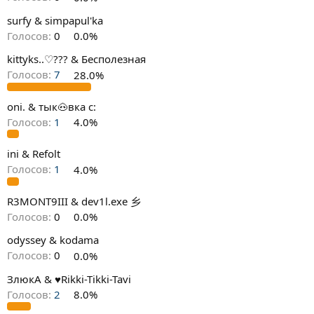
surfy & simpapul'ka
Голосов:
0
0.0%
kittyks..♡??? & Бесполезная
Голосов:
7
28.0%
oni. & тык🐽вка c:
Голосов:
1
4.0%
ini & Refolt
Голосов:
1
4.0%
R3MONT9III & dev1l.exe 乡
Голосов:
0
0.0%
odyssey & kodama
Голосов:
0
0.0%
ЗлюкА & ♥Rikki-Tikki-Tavi
Голосов:
2
8.0%