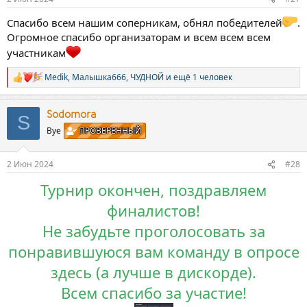
Спасибо всем нашим соперникам, обнял победителей
.
Огромное спасибо организаторам и всем всем всем
участникам
Medik
,
Малышка666
,
ЧУДНОЙ
и ещё 1 человек
Р
е
а
к
Sodomora
S
ц
Bye
ПРОВЕРЕННЫЙ
и
и
:
2 Июн 2024
#28
Турнир окончен, поздравляем
финалистов!
Не забудьте проголосовать за
понравившуюся вам команду в опросе
здесь (а лучше в дискорде).
Всем спасибо за участие!