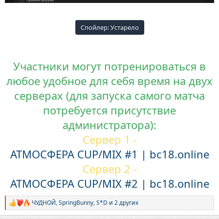
Спойлер:
Устарело
Участники могут потренироваться в
любое удобное для себя время на двух
серверах (для запуска самого матча
потребуется присутствие
администратора):
Сервер 1 -
АТМОСФЕРА CUP/MIX #1 | bc18.online
Сервер 2 -
АТМОСФЕРА CUP/MIX #2 | bc18.online
ЧУДНОЙ
,
SpringBunny
,
S*D
и 2 других
Р
е