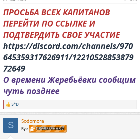
ПРОСЬБА ВСЕХ КАПИТАНОВ
ПЕРЕЙТИ ПО ССЫЛКЕ И
ПОДТВЕРДИТЬ СВОЕ УЧАСТИЕ
https://discord.com/channels/970
645359317626911/12210528853879
72649
О времени Жеребьёвки сообщим
чуть позднее
S*D
Р
е
а
к
Sodomora
S
ц
Bye
ПРОВЕРЕННЫЙ
и
и