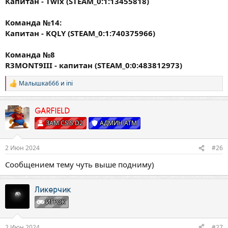
Капитан - Twix (STEAM_0:1:13455818)
Команда №14:
Капитан - KQLY (STEAM_0:1:740375966)
Команда №8
R3MONT9III - капитан (STEAM_0:0:483812973)
Малышка666
и
ini
Р
е
а
к
GARFIELD
ц
ЗАМ CS:S D2
АДМИН ATM
и
и
:
2 Июн 2024
#26
Сообщением тему чуть выше подниму)
Ликерчик
ИГРОК
2 Июн 2024
#27